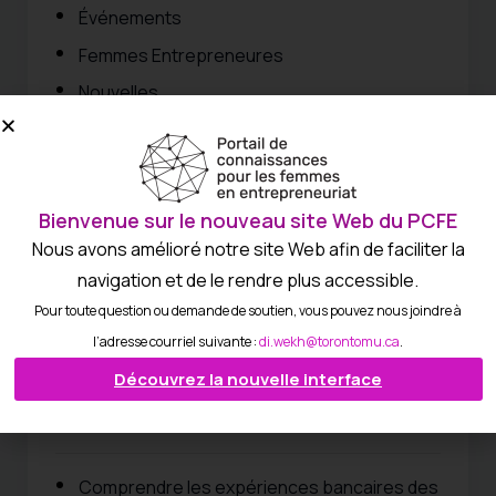
Événements
Femmes Entrepreneures
Nouvelles
Pas de catégorie attribuée
Podcast
Rapport
Bienvenue sur le nouveau site Web du PCFE
Recherches
Nous avons amélioré notre site Web afin de faciliter la
Ressources
navigation et de le rendre plus accessible.
Pour toute question ou demande de soutien, vous pouvez nous joindre à
Webinaire
l’adresse courriel suivante :
di.wekh@torontomu.ca
.
Découvrez la nouvelle interface
Recent Posts
Comprendre les expériences bancaires des