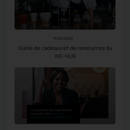
PAS DE CATÉGORIE ATTRIBUÉE
Published:
11/22/2020
Updated:
10/31/2024
190
Views
Share
0
Likes
11/22/2020
Guide de cadeaux et de ressources du
WE-HUB
FEMMES ENTREPRENEURES
,
RECHERCHES
,
RESSOURCES
Published:
03/26/2026
338
Views
Share
0
Likes