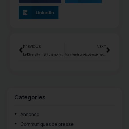
LinkedIn
PREVIOUS
NEXT
Le Diversity Institute nomme Ulrike Bahr-Gedalia
Maintenir un écosystème solide pour les femmes entrepreneures en Alberta
Categories
Annonce
Communiqués de presse