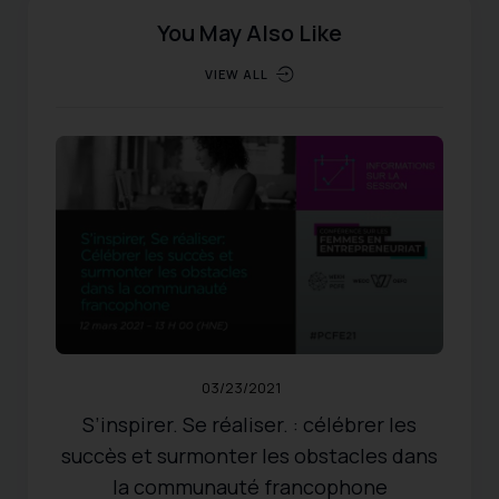
You May Also Like
VIEW ALL
ÉVÉNEMENTS
,
FEMMES ENTREPRENEURES
Published:
03/23/2021
Updated:
10/31/2024
484
Views
Share
0
Likes
03/23/2021
S’inspirer. Se réaliser. : célébrer les
succès et surmonter les obstacles dans
la communauté francophone