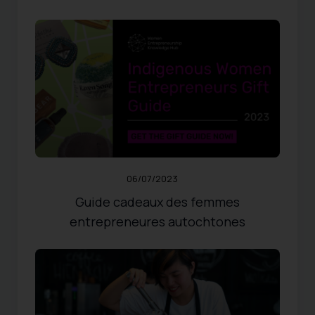
FEMMES ENTREPRENEURES
,
RESSOURCES
Published:
06/07/2023
Updated:
02/03/2026
202
Views
Share
0
Likes
06/07/2023
Guide cadeaux des femmes
entrepreneures autochtones
FEMMES ENTREPRENEURES
,